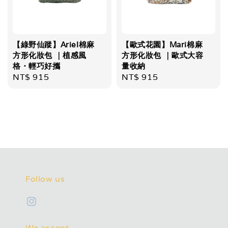
【綠野仙蹤】Ariel棉麻
【歐式花園】Mari棉麻
方形化妝包 ｜植感風
方形化妝包 ｜歐式大容
格・輕巧好攜
量收納
Regular
NT$ 915
Regular
NT$ 915
price
price
Follow us