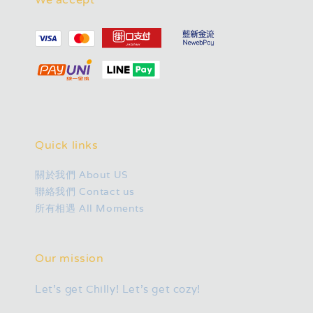
We accept
Quick links
關於我們 About US
聯絡我們 Contact us
所有相遇 All Moments
Our mission
Let's get Chilly! Let's get cozy!