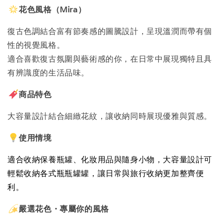
花色風格（Mira）
復古色調結合富有節奏感的圖騰設計，呈現溫潤而帶有個
性的視覺風格。
適合喜歡復古氛圍與藝術感的你，在日常中展現獨特且具
有辨識度的生活品味。
商品特色
大容量設計結合細緻花紋，讓收納同時展現優雅與質感。
使用情境
適合收納保養瓶罐、化妝用品與隨身小物，大容量設計可
輕鬆收納各式瓶瓶罐罐，讓日常與旅行收納更加整齊便
利。
嚴選花色・專屬你的風格