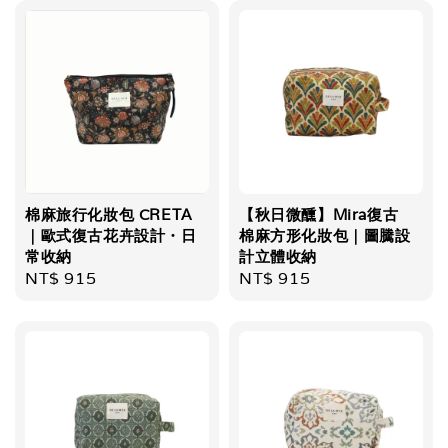
棉麻旅行化妝包 CRETA
【秋日微醺】Mira復古
｜歐式復古花卉設計・日
棉麻方形化妝包｜圖騰設
常收納
計立體收納
Regular
NT$ 915
Regular
NT$ 915
price
price