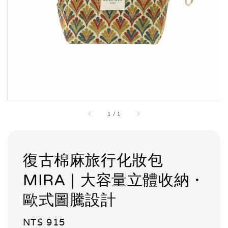
1
/
1
復古棉麻旅行化妝包
MIRA｜大容量立體收納・
歐式圖騰設計
Regular
NT$ 915